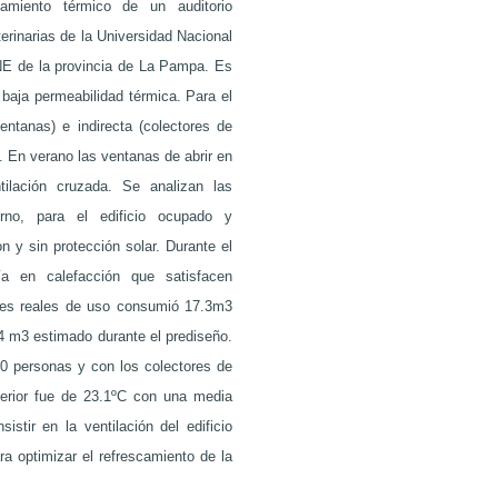
https://semarang.smkb
tamiento térmico de un auditorio
terinarias de la Universidad Nacional
https://kitabmahjong.
NE de la provincia de La Pampa. Es
/bonanza138/
baja permeabilidad térmica. Para el
https://kitabmahjong.
ventanas) e indirecta (colectores de
/pakar69/
. En verano las ventanas de abrir en
tilación cruzada. Se analizan las
bokep indonesia
rno, para el edificio ocupado y
robot biru hack
n y sin protección solar. Durante el
https://web.tsu.medika
ía en calefacción que satisfacen
nes reales de uso consumió 17.3m3
https://web.tsu.medika
.4 m3 estimado durante el prediseño.
https://web.tsu.medik
0 personas y con los colectores de
bonanza138
nterior fue de 23.1ºC con una media
stir en la ventilación del edificio
pakar69
a optimizar el refrescamiento de la
https://web.tsu.medika