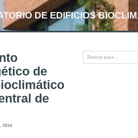
TORIO DE EDIFICIOS BIOCLI
nto
ético de
bioclimático
slot gacor
entral de
situs gacor
slot gacor
robot biru hack
, 2016
robot biru hack