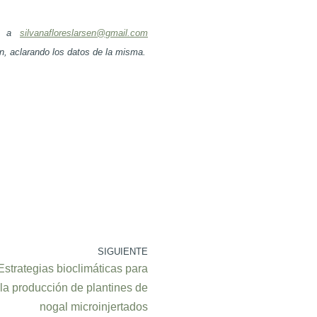
https://gunungsari.stita
ico a
silvanafloreslarsen@gmail.com
https://simpati.mulyas
n, aclarando los datos de la misma.
https://simpati.mulyas
https://cirebon.muham
https://cirebon.muham
https://bonanza138.sm
cobaindong5/
https://pakar69.smkbh
indong6/
https://kitabmahjong.
SIGUIENTE
/cobaindong7/
Estrategias bioclimáticas para
https://kitabmahjong.
la producción de plantines de
/cobaindong8/
nogal microinjertados