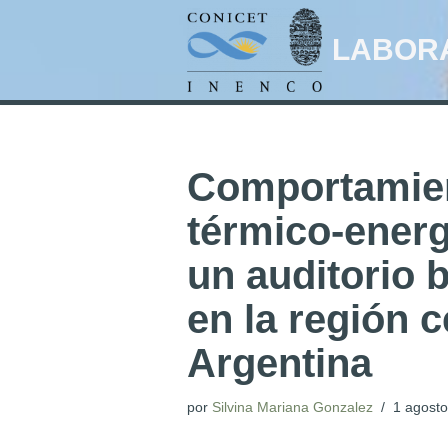
LABORA
Ir
al
contenido
Comportamie
térmico-energ
un auditorio 
en la región c
Argentina
por
Silvina Mariana Gonzalez
1 agosto