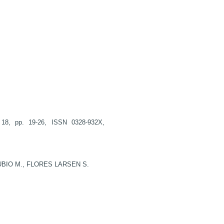
robot biru hack
robot biru hack
robot biru hack
bonanza138
pakar69
robot biru hack
jawa togel
18, pp. 19-26, ISSN 0328-932X,
https://artikel.mulyasa
https://mulyasari-kara
RUBIO M., FLORES LARSEN S.
https://info.smkbhakti
bonanza138
pakar69