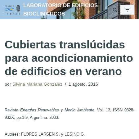
LABORATORIO DE EDIFICIOS
BIOCLIMÁTICOS
Ir
al
contenido
Cubiertas translúcidas
para acondicionamiento
de edificios en verano
por
Silvina Mariana Gonzalez
1 agosto, 2016
Revista
Energías Renovables y Medio Ambiente
, Vol. 13, ISSN 0328-
932X, pp.1-9, Argentina. 2003.
Autores: FLORES LARSEN S. y LESINO G.