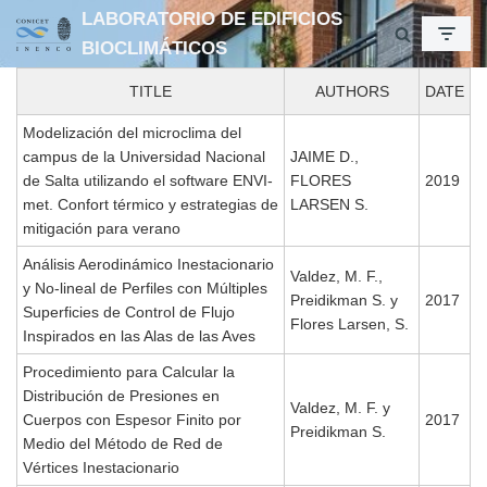
LABORATORIO DE EDIFICIOS
BIOCLIMÁTICOS
Ir
al
TITLE
AUTHORS
DATE
contenido
Modelización del microclima del
campus de la Universidad Nacional
JAIME D.,
de Salta utilizando el software ENVI-
FLORES
2019
met. Confort térmico y estrategias de
LARSEN S.
mitigación para verano
Análisis Aerodinámico Inestacionario
Valdez, M. F.,
y No-lineal de Perfiles con Múltiples
Preidikman S. y
2017
Superficies de Control de Flujo
Flores Larsen, S.
Inspirados en las Alas de las Aves
Procedimiento para Calcular la
Distribución de Presiones en
Valdez, M. F. y
Cuerpos con Espesor Finito por
2017
Preidikman S.
Medio del Método de Red de
Vértices Inestacionario