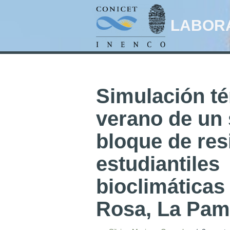
LABORA
Ir
al
contenido
Simulación t
verano de un 
bloque de res
estudiantiles
bioclimáticas
Rosa, La Pa