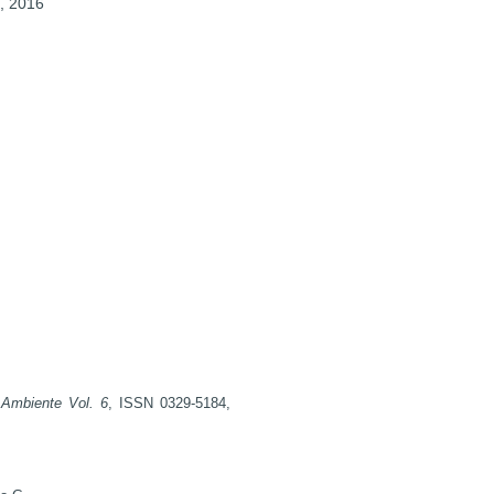
, 2016
robot biru hack
robot biru hack
robot biru hack
bonanza138
pakar69
robot biru hack
jawa togel
https://artikel.mulyasa
https://mulyasari-kara
https://info.smkbhakti
Ambiente Vol. 6
, ISSN 0329-5184,
bonanza138
pakar69