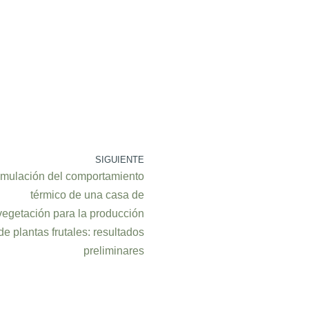
https://gunungsari.stita
https://simpati.mulyas
https://simpati.mulyas
https://cirebon.muham
https://cirebon.muham
https://bonanza138.sm
cobaindong5/
SIGUIENTE
imulación del comportamiento
https://pakar69.smkbh
térmico de una casa de
indong6/
vegetación para la producción
https://kitabmahjong.
de plantas frutales: resultados
/cobaindong7/
preliminares
https://kitabmahjong.
/cobaindong8/