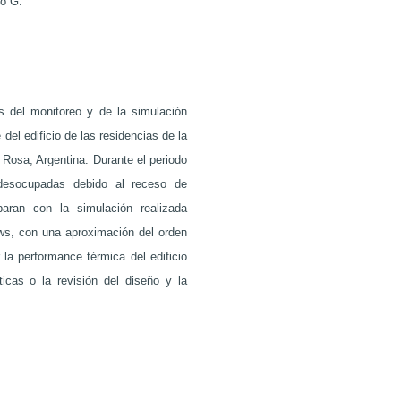
no G.
https://semarang.smkb
https://kitabmahjong.
/bonanza138/
https://kitabmahjong.
s del monitoreo y de la simulación
/pakar69/
 del edificio de las residencias de la
bokep indonesia
Rosa, Argentina. Durante el periodo
robot biru hack
 desocupadas debido al receso de
aran con la simulación realizada
https://web.tsu.medika
s, con una aproximación del orden
https://web.tsu.medika
 la performance térmica del edificio
ticas o la revisión del diseño y la
https://web.tsu.medik
bonanza138
pakar69
https://web.tsu.medika