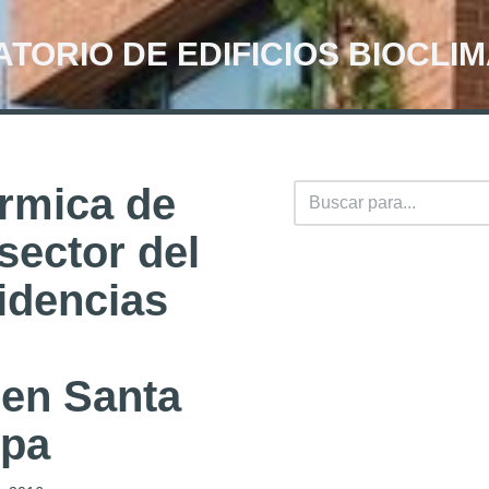
TORIO DE EDIFICIOS BIOCLI
érmica de
sector del
idencias
slot gacor
situs gacor
slot gacor
 en Santa
robot biru hack
mpa
robot biru hack