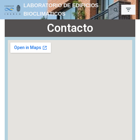
LABORATORIO DE EDIFICIOS
BIOCLIMÁTICOS
Ir
al
Contacto
contenido