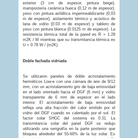
exterior (3 cm de espesor, pintura beige),
mampostería cerámica hueca (0,12 m de espesor),
yeso con pintura asfáltica impermeabilizante (0,03
m de espesor), aislamiento térmico y acústico de
lana de vidrio (0.03 m de espesor) y tablero de
yeso con pintura blanca (0.0125 m de espesor). La
resistencia térmica total de la pared es R = 1.28
m2K / W mientras que su transmitancia térmica es
U = 0.78 W / (m2K).
Doble fachada vidriada
Se utilizaron paneles de doble acristalamiento
herméticos Low-e con una cámara de aire de 9/12
mm, con un acristalamiento gris de baja emisividad
en el lado orientado hacia el DGF (6 mm) y vidrio
transparente de 6 mm de espesor en el lado
interior. El acristalamiento de baja emisividad
refleja una alta fracción del calor emitido por el
vidrio del DGF cuando es calentado por el sol. El
factor solar SHGC del sistema es 0.31. La
transmitancia solar del panel DGF se redujo
utilizando una serigrafía en la parte posterior que
bloquea alrededor del 55-60% de la luz solar. Es