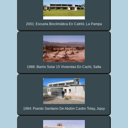
2001: Escuela Bioclimática En Catriló, La Pampa
1986: Barrio Solar 15 Viviendas En Cachi, Salta
1984: Puesto Sanitario De Abdón Castro Tolay, Jujuy