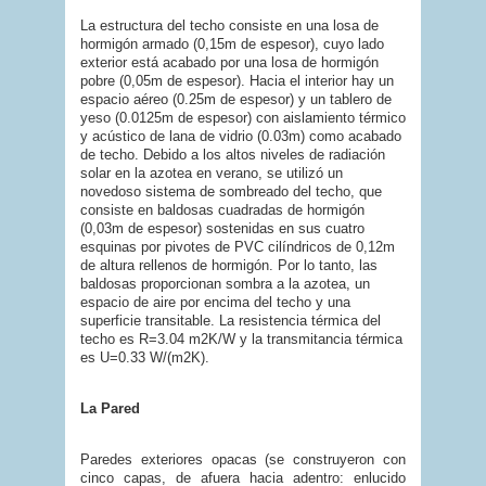
La estructura del techo consiste en una losa de
hormigón armado (0,15m de espesor), cuyo lado
exterior está acabado por una losa de hormigón
pobre (0,05m de espesor). Hacia el interior hay un
espacio aéreo (0.25m de espesor) y un tablero de
yeso (0.0125m de espesor) con aislamiento térmico
y acústico de lana de vidrio (0.03m) como acabado
de techo. Debido a los altos niveles de radiación
solar en la azotea en verano, se utilizó un
novedoso sistema de sombreado del techo, que
consiste en baldosas cuadradas de hormigón
(0,03m de espesor) sostenidas en sus cuatro
esquinas por pivotes de PVC cilíndricos de 0,12m
de altura rellenos de hormigón. Por lo tanto, las
baldosas proporcionan sombra a la azotea, un
espacio de aire por encima del techo y una
superficie transitable. La resistencia térmica del
techo es R=3.04 m2K/W y la transmitancia térmica
es U=0.33 W/(m2K).
La Pared
Paredes exteriores opacas (se construyeron con
cinco capas, de afuera hacia adentro: enlucido